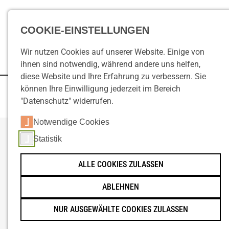
COOKIE-EINSTELLUNGEN
Wir nutzen Cookies auf unserer Website. Einige von
ihnen sind notwendig, während andere uns helfen,
diese Website und Ihre Erfahrung zu verbessern. Sie
können Ihre Einwilligung jederzeit im Bereich
Startseite
Büromöbel
Sitzmöbel
"Datenschutz" widerrufen.
DRUCK/SCAN
Notwendige Cookies
DOKUMENTENMANAGEMENT
Statistik
BÜROSTÜHLE UND SITZMÖBEL ZUM
BESPRECHUNGSTECHNIK
WOHLFÜHLEN
ALLE COOKIES ZULASSEN
BÜROMÖBEL
ABLEHNEN
Ob Arbeitsplatz, Konferenzraum oder
Empfangsbereich:
NUR AUSGEWÄHLTE COOKIES ZULASSEN
Die richtigen Stühle sind entscheidend
ÜBER UNS