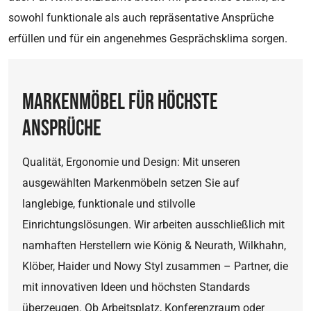
sowohl funktionale als auch repräsentative Ansprüche
_gat
erfüllen und für ein angenehmes Gesprächsklima sorgen.
Name:
_gat
MARKENMÖBEL FÜR HÖCHSTE
Anbieter:
Google
ANSPRÜCHE
Zweck:
Wird von Google Analytics verwendet, um die
Qualität, Ergonomie und Design: Mit unseren
Anforderungsrate einzuschränken
ausgewählten Markenmöbeln setzen Sie auf
Cookie Laufzeit:
langlebige, funktionale und stilvolle
1 Tag
Einrichtungslösungen. Wir arbeiten ausschließlich mit
namhaften Herstellern wie König & Neurath, Wilkhahn,
_gid
Klöber, Haider und Nowy Styl zusammen – Partner, die
Name:
mit innovativen Ideen und höchsten Standards
_gid
überzeugen. Ob Arbeitsplatz, Konferenzraum oder