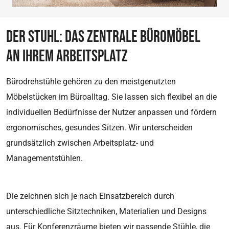
Cookie Consent
DER STUHL: DAS ZENTRALE BÜROMÖBEL
Name:
AN IHREM ARBEITSPLATZ
cookie_consent
Anbieter:
Bürodrehstühle gehören zu den meistgenutzten
sander-buerosysteme.de
Möbelstücken im Büroalltag. Sie lassen sich flexibel an die
Zweck:
individuellen Bedürfnisse der Nutzer anpassen und fördern
Speichert die Cookie-Einstellungen.
ergonomisches, gesundes Sitzen. Wir unterscheiden
Cookie Laufzeit:
grundsätzlich zwischen Arbeitsplatz- und
1 Jahr
Managementstühlen.
STATISTIK
Die zeichnen sich je nach Einsatzbereich durch
Statistik-Cookies erfassen Informationen anonym.
unterschiedliche Sitztechniken, Materialien und Designs
Diese Informationen helfen uns zu verstehen, wie
unsere Besucher unsere Website nutzen.
aus. Für Konferenzräume bieten wir passende Stühle, die