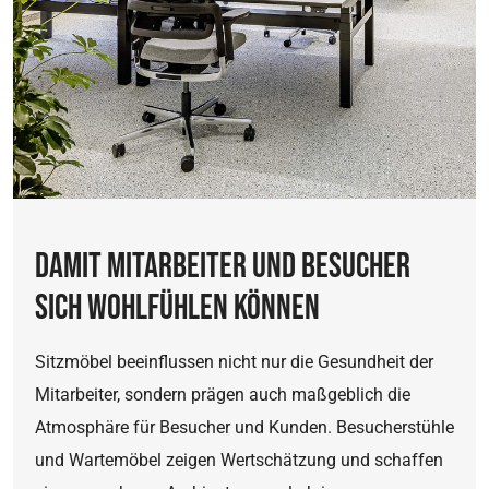
AWSALB
Name:
AWSALB
Anbieter:
Zift Solutions
Zweck:
Der Cookie "AWSALBCORS" wird von Amazon
Web Service verwendet, um Anfragen an
verschiedene Server in einem Lastenausgleich zu
DAMIT MITARBEITER UND BESUCHER
verteilen und sicherzustellen, dass die Anfragen
korrekt behandelt werden.
SICH WOHLFÜHLEN KÖNNEN
Cookie Laufzeit:
7 Tage
Sitzmöbel beeinflussen nicht nur die Gesundheit der
Mitarbeiter, sondern prägen auch maßgeblich die
Atmosphäre für Besucher und Kunden. Besucherstühle
und Wartemöbel zeigen Wertschätzung und schaffen